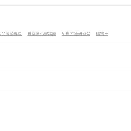
產品經銷專區
覓棠身心靈講座
免費芳療研習營
購物車