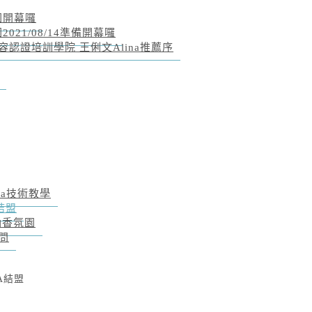
園開幕囉
21/08/14準備開幕囉
認證培訓學院 王俐文Alina推薦序
na技術教學
結盟
油香氛園
問
PA結盟