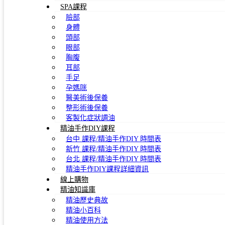
SPA課程
臉部
身體
頭部
眼部
胸腹
耳部
手足
孕媽咪
醫美術後保養
整形術後保養
客製化症狀調油
精油手作DIY課程
台中 課程/精油手作DIY 時間表
新竹 課程/精油手作DIY 時間表
台北 課程/精油手作DIY 時間表
精油手作DIY課程詳細資訊
線上購物
精油知識庫
精油歷史典故
精油小百科
精油使用方法