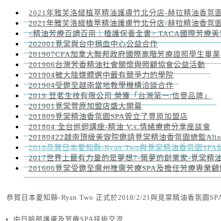
2021年雅芙洛緹植萃精油護膚竹北分店-赫拉精油香氛
2021年雅芙洛緹植萃精油護膚竹北分店-赫拉精油香氛園20
<精油芳療百調百用｜植護保養全書> TACA國際芳療美容
202001覓棠與台中捐血中心公益合作
201907CFA加拿大聯邦政府國際高階芳療證照學生畢業
201906台灣芳香精油社會關懷與照顧協會公益活動
201904被大陸媒體選中最有競爭力的學院
201904受邀至越南當地教學機構洽談合作
2019 苙茗生技有限公司 榮獲「台灣第一/信譽品牌」
201901覓棠豐原加盟店盛大開幕
201809覓棠精油香氛園SPA簽立了豐原加盟店
201804 全台巡迴講座-精油 V.s.情緒療癒分享座談會
20180422越南頂級美容院邀請覓棠精油香氛園總監Ali
2018恭賀日本愛知縣-Ryan Two與覓棠精油香氛園SPA
2017世界上最有力量的是夢想7-築夢的創業家-覓棠精
201606覓棠受邀至廣州推廣芳療SPA及擔任芳療專業顧
恭賀日本愛知縣-Ryan Two 正式於2018/2/21與覓棠精油香氛園S
中日臉部護膚及芳療SPA技術交流