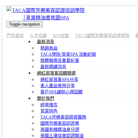
Toggle navigation
門市查詢
人才招募
SPA加盟
TACA國際芳療美容認證學院
最新消息
熱銷商品
TACA學院/覓棠SPA 活動紀錄
媒體報導及重要紀事
最新開課消息
網紅部落客回饋精選
網紅部落客SPA分享
素人產品使用分享
客戶SPA課程心得回饋
關於我們
經營理念
覓棠特色
TACA芳療美容師資團隊
國際芳療美容認證書
英國有機精油身分證
英國土壤協會認證精油