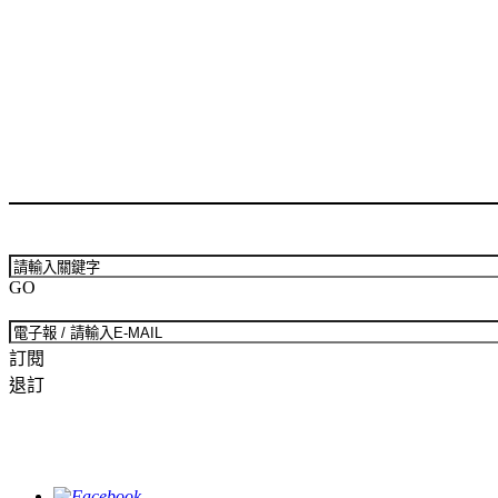
GO
訂閱
退訂