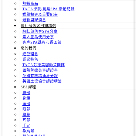
熱銷商品
TACA學院/覓棠SPA 活動紀錄
媒體報導及重要紀事
最新開課消息
網紅部落客回饋精選
網紅部落客SPA分享
素人產品使用分享
客戶SPA課程心得回饋
關於我們
經營理念
覓棠特色
TACA芳療美容師資團隊
國際芳療美容認證書
英國有機精油身分證
英國土壤協會認證精油
SPA課程
臉部
身體
頭部
眼部
胸腹
耳部
手足
孕媽咪