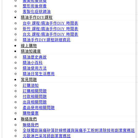
醫美術後保養
整形術後保養
客製化症狀調油
精油手作DIY課程
台中 課程/精油手作DIY 時間表
新竹 課程/精油手作DIY 時間表
台北 課程/精油手作DIY 時間表
精油手作DIY課程詳細資訊
線上購物
精油知識庫
精油歷史典故
精油小百科
精油使用方法
精油日常生活應用
常見問題
訂購須知
訂購相關問題
付款相關問題
出貨相關問題
產品使用相關問題
購物優惠
聯絡我們
聯絡我們
全球獨創無痛矽藻針綿修護與無痛手工粉刺清除技術創業實務班
北歐淋巴采耳師創業實務班