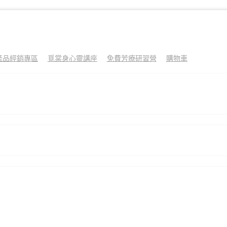
產品經銷專區
覓棠身心靈講座
免費芳療研習營
購物車