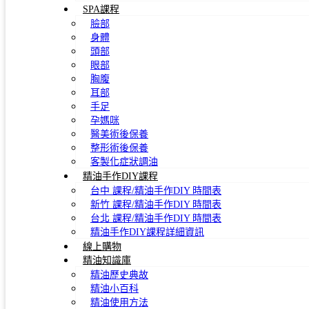
SPA課程
臉部
身體
頭部
眼部
胸腹
耳部
手足
孕媽咪
醫美術後保養
整形術後保養
客製化症狀調油
精油手作DIY課程
台中 課程/精油手作DIY 時間表
新竹 課程/精油手作DIY 時間表
台北 課程/精油手作DIY 時間表
精油手作DIY課程詳細資訊
線上購物
精油知識庫
精油歷史典故
精油小百科
精油使用方法