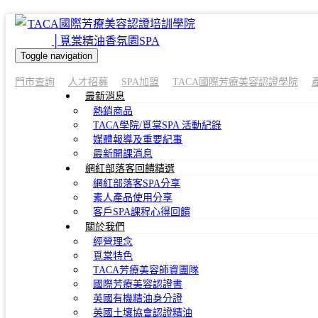
Toggle navigation
門市查詢
人才招募
SPA加盟
TACA國際芳療美容認證學院
最新消息
熱銷商品
TACA學院/覓棠SPA 活動紀錄
媒體報導及重要紀事
最新開課消息
網紅部落客回饋精選
網紅部落客SPA分享
素人產品使用分享
客戶SPA課程心得回饋
關於我們
經營理念
覓棠特色
TACA芳療美容師資團隊
國際芳療美容認證書
英國有機精油身分證
英國土壤協會認證精油