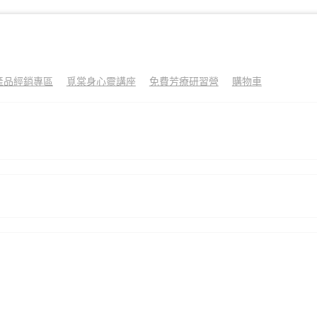
產品經銷專區
覓棠身心靈講座
免費芳療研習營
購物車