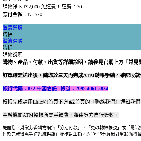
購物滿 NT$2,000 免運費!! 運費：70
應付金額：NT$
70
繼續選購
結帳
繼續選購
結帳
購物說明
購物、產品、付款、出貨等詳細說明，請參見官網上方『常見
訂單確定送出後，請您於三天內完成ATM轉帳手續。確認收
銀行代碼：822 中國信託 帳號：2995 4061 5834
轉帳完成請用Line@(首頁下方)或首頁的『聯絡我們』通知
金融機關ATM轉帳所需手續費，將由買方自行吸收。
提醒您，覓棠芳香購物網無「分期付款」、「更改轉帳帳號」或「電話操
付款完成後需等待系統與銀行端核對金額，約10~15分鐘後訂單狀態