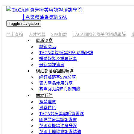
Toggle navigation
門市查詢
人才招募
SPA加盟
TACA國際芳療美容認證學院
最新消息
熱銷商品
TACA學院/覓棠SPA 活動紀錄
媒體報導及重要紀事
最新開課消息
網紅部落客回饋精選
網紅部落客SPA分享
素人產品使用分享
客戶SPA課程心得回饋
關於我們
經營理念
覓棠特色
TACA芳療美容師資團隊
國際芳療美容認證書
英國有機精油身分證
英國土壤協會認證精油