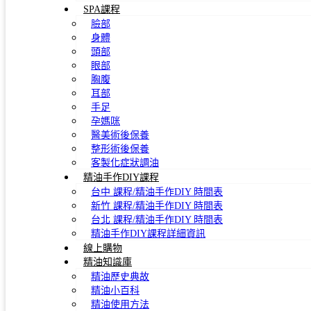
SPA課程
臉部
身體
頭部
眼部
胸腹
耳部
手足
孕媽咪
醫美術後保養
整形術後保養
客製化症狀調油
精油手作DIY課程
台中 課程/精油手作DIY 時間表
新竹 課程/精油手作DIY 時間表
台北 課程/精油手作DIY 時間表
精油手作DIY課程詳細資訊
線上購物
精油知識庫
精油歷史典故
精油小百科
精油使用方法