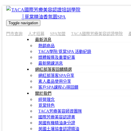
Toggle navigation
門市查詢
人才招募
SPA加盟
TACA國際芳療美容認證學院
最新消息
熱銷商品
TACA學院/覓棠SPA 活動紀錄
媒體報導及重要紀事
最新開課消息
網紅部落客回饋精選
網紅部落客SPA分享
素人產品使用分享
客戶SPA課程心得回饋
關於我們
經營理念
覓棠特色
TACA芳療美容師資團隊
國際芳療美容認證書
英國有機精油身分證
英國土壤協會認證精油