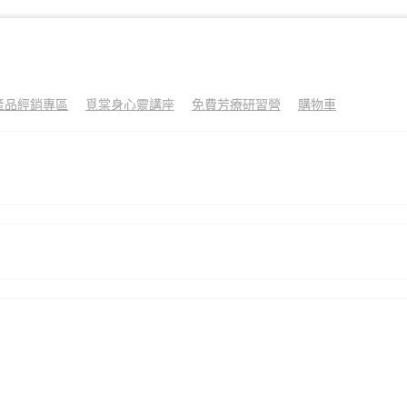
產品經銷專區
覓棠身心靈講座
免費芳療研習營
購物車